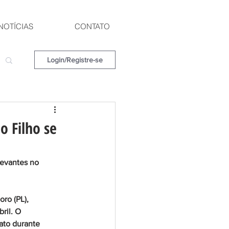
NOTÍCIAS
CONTATO
Login/Registre-se
o Filho se
levantes no 
ro (PL), 
ril. O 
ato durante 