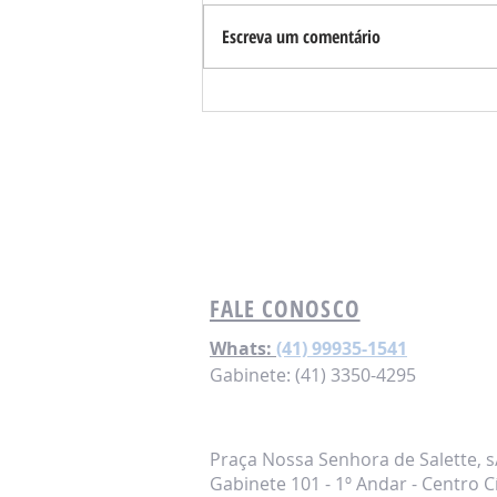
Escreva um comentário
Requião Filho se reúne com
lideranças e apoiadores em
Londrina e região
FALE CONOSCO
Whats:
(41) 99935-1541
Gabinete: (41) 3350-4295
Praça Nossa Senhora de Salette, s
Gabinete 101 - 1º Andar - Centro C