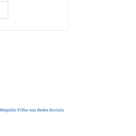
ão Filho e Roberto Requião
dem futuro do PDT durante
nção que confirmou apoio a
 Requião Filho nas Redes Sociais