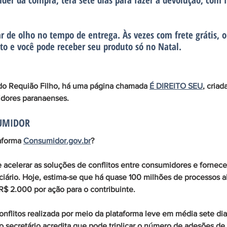
nder da compra, terá sete dias para fazer a devolução, com 
r de olho no tempo de entrega. Às vezes com frete grátis, o
o e você pode receber seu produto só no Natal.
do Requião Filho, há uma página chamada 
É DIREITO SEU
, criad
idores paranaenses. 
UMIDOR
aforma 
Consumidor.gov.br
?
e acelerar as soluções de conflitos entre consumidores e fornec
ário. Hoje, estima-se que há quase 100 milhões de processos ab
R$ 2.000 por ação para o contribuinte.
nflitos realizada por meio da plataforma leve em média sete dias
o secretário acredita que pode triplicar o número de adesões de