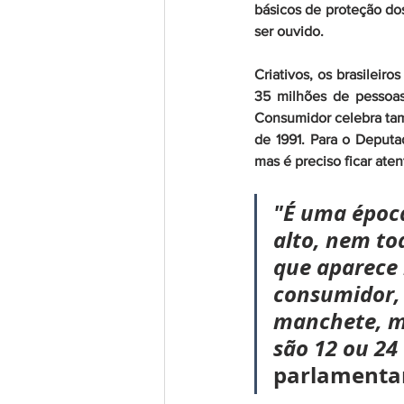
básicos de proteção dos
ser ouvido.
Criativos, os brasilei
35 milhões de pessoas
Consumidor celebra ta
de 1991. Para o Deput
mas é preciso ficar at
"É uma época
alto, nem to
que aparece 
consumidor,
manchete, m
são 12 ou 24
parlamenta