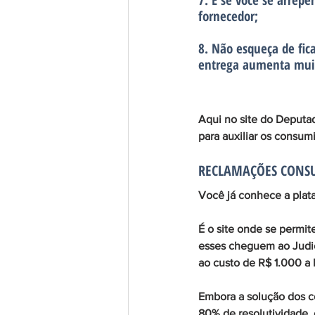
7.
 E se você se arrepe
fornecedor;
8.
 Não esqueça de fica
entrega aumenta muit
Aqui no site do Deputa
para auxiliar os consum
RECLAMAÇÕES CONS
Você já conhece a plat
É o site onde se permit
esses cheguem ao Judici
ao custo de R$ 1.000 a 
Embora a solução dos co
80% de resolutividade, 