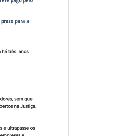
frete pago pelo 
 prazo para a 
a há três  anos 
edores, sem que 
ertos na Justiça, 
 e ultrapasse os 
 empresas e 