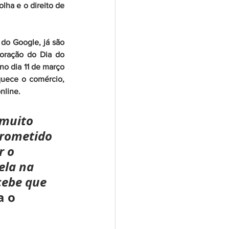
ha e o direito de 
do Google, já são 
oração do Dia do 
no dia 11 de março 
uece o comércio, 
nline.
muito 
prometido 
 o 
la na 
cebe que 
a o 