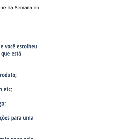
line da Semana do 
e você escolheu 
 que está 
roduto;
m etc;
ga;
ições para uma 