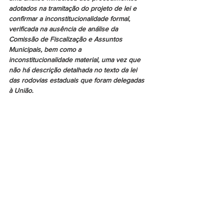
adotados na tramitação do projeto de lei e 
confirmar a inconstitucionalidade formal, 
verificada na ausência de análise da 
Comissão de Fiscalização e Assuntos 
Municipais, bem como a 
inconstitucionalidade material, uma vez que 
não há descrição detalhada no texto da lei 
das rodovias estaduais que foram delegadas 
à União.
Os parlamentares comunicam ainda que 
estão preparados para apresentar no 
Supremo Tribunal Federal (STF) uma Ação 
Direta de Inconstitucionalidade (ADIN) sobre 
o tema.
Denúncias