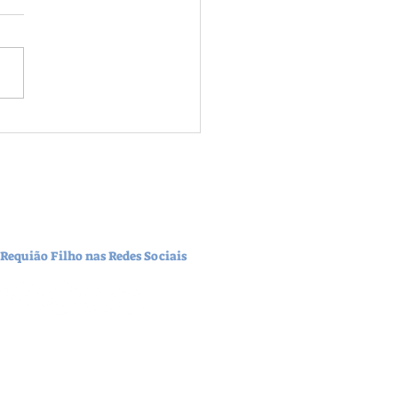
ão Filho destaca a
tância da união entre os
nos Federal e Estadual para
r o RS
 Requião Filho nas Redes Sociais