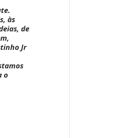
te. 
, às 
deias, de 
em, 
tinho Jr 
stamos 
 o 