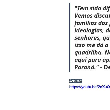
"Tem sido dif
Vemos discur
famílias dos 
ideologias, 
senhores, qu
isso me dá o
quadrilha. N
aqui para ap
Paraná."
 - D
Assista:
https://youtu.be/2oXu