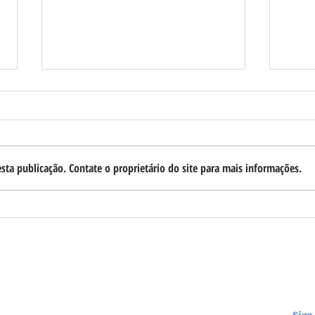
sta publicação. Contate o proprietário do site para mais informações.
Pesquisa Neokemp confirma
Requi
Requião Filho em segundo lugar
defen
na disputa pelo Governo do
conve
Paraná
Lula
Siga