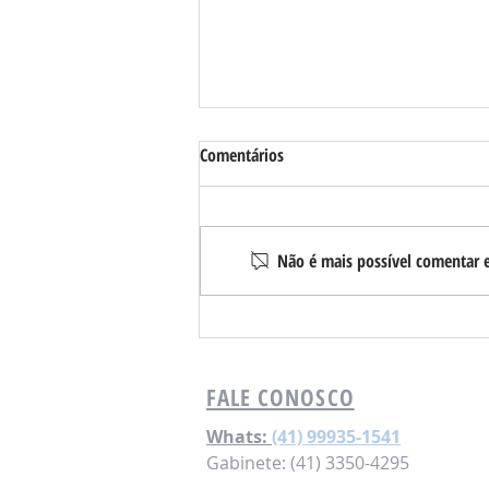
Comentários
Não é mais possível comentar e
Requião Filho se reúne com
lideranças e apoiadores em
Londrina e região
FALE CONOSCO
Whats:
(41) 99935-1541
Gabinete: (41) 3350-4295