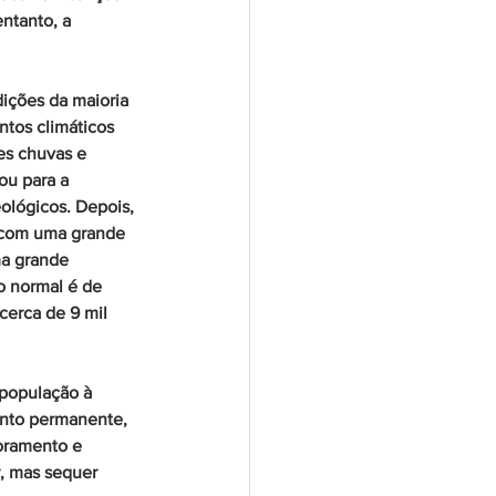
ntanto, a 
ições da maioria 
ntos climáticos 
es chuvas e 
ou para a 
lógicos. Depois, 
, com uma grande 
a grande 
o normal é de 
cerca de 9 mil 
população à 
ento permanente, 
oramento e 
, mas sequer 