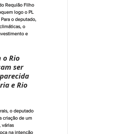
do Requião Filho 
loquem logo o PL 
 Para o deputado, 
limáticas, o 
nvestimento e 
 o Rio 
sam ser 
parecida 
ia e Rio 
ais, o deputado 
a criação de um 
várias 
oca na intenção 