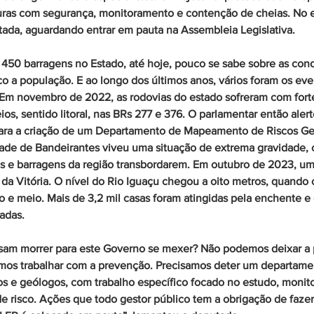
uras com segurança, monitoramento e contenção de cheias. No e
ada, aguardando entrar em pauta na Assembleia Legislativa.
450 barragens no Estado, até hoje, pouco se sabe sobre as cond
co a população. E ao longo dos últimos anos, vários foram os eve
 Em novembro de 2022, as rodovias do estado sofreram com fort
os, sentido litoral, nas BRs 277 e 376. O parlamentar então alert
para a criação de um Departamento de Mapeamento de Riscos Geo
idade de Bandeirantes viveu uma situação de extrema gravidade
s e barragens da região transbordarem. Em outubro de 2023, um
da Vitória. O nível do Rio Iguaçu chegou a oito metros, quando 
e meio. Mais de 3,2 mil casas foram atingidas pela enchente e 
adas.
sam morrer para este Governo se mexer? Não podemos deixar a 
amos trabalhar com a prevenção. Precisamos deter um departam
s e geólogos, com trabalho específico focado no estudo, monit
 risco. Ações que todo gestor público tem a obrigação de fazer