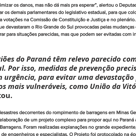
imizar os danos, mas não dá mais pra esperar”, alertou o Deputa
r os demais parlamentares do legislativo estadual, para que co
 votações na Comissão de Constituição e Justiça e no plenário.
ue devastaram o Rio Grande do Sul provocadas pelas mudanças c
rar para situações parecidas, mas que podem ser evitadas com i
iões do Paraná têm relevo parecido com
l. Por isso, medidas de prevenção preci
urgência, para evitar uma devastação 
s mais vulneráveis, como União da Vitór
tou.
desastres decorrentes do rompimento de barragens em Minas Ger
 elaboração de um projeto complexo para propor aqui no Paraná 
Barragens. Foram realizadas explanações no grande expediente, 
de engenheiros e especialistas. O Projeto foi protocolado na ép