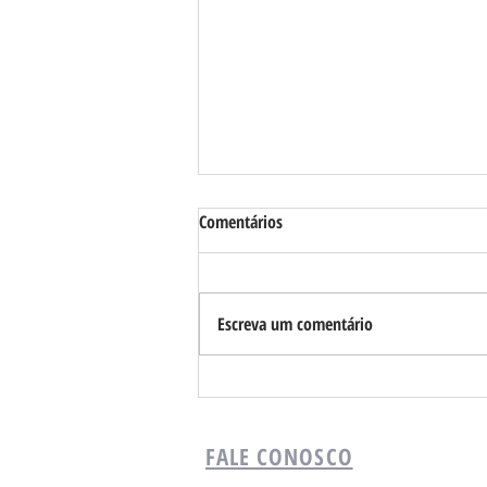
Comentários
Escreva um comentário
Requião Filho cobra transparência
sobre uso de equipamentos
meteorológicos após tragédia no
FALE CONOSCO
Paraná