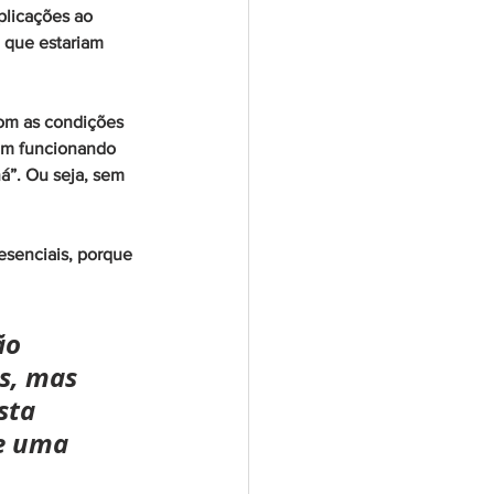
plicações ao 
 que estariam 
om as condições 
rem funcionando 
á”. Ou seja, sem 
esenciais, porque 
ão 
s, mas 
sta 
e uma 