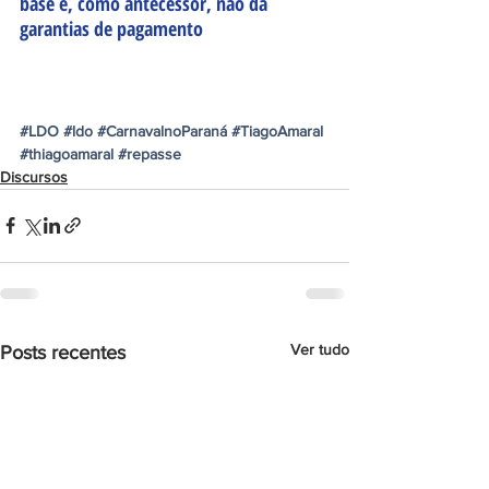
base e, como antecessor, não dá 
garantias de pagamento
#LDO
#ldo
#CarnavalnoParaná
#TiagoAmaral
#thiagoamaral
#repasse
Discursos
Ver tudo
Posts recentes