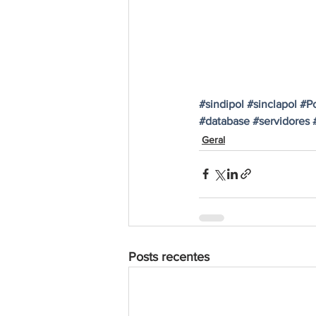
#sindipol
#sinclapol
#Po
#database
#servidores
Geral
Posts recentes