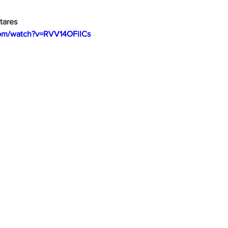
itares
com/watch?v=RVV14OFilCs