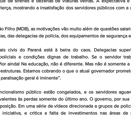
ue de sirenes e dezenas de viaturas velhas. A expectativa é
 terça, mostrando a insatisfação dos servidores públicos com a 
 Filho (MDB), as motivações vão muito além de questões salaria
as, das delegacias de polícia, dos equipamentos de segurança e
ais civis do Paraná está à beira do caos. Delegacias superlo
 policiais e condições dignas de trabalho. Se o servidor trab
ior ainda! Na educação, não é diferente. Mas não é somente a f
s estruturas. Estamos cobrando o que o atual governador promet
 paralisação geral é iminente”.
cionalismo público estão congelados, e os servidores agu
alentes às perdas somente do último ano. O governo, por sua v
eposição. Em uma série de vídeos direcionada a grupos de polici
iniciativa, e critica a falta de investimentos nas áreas de 