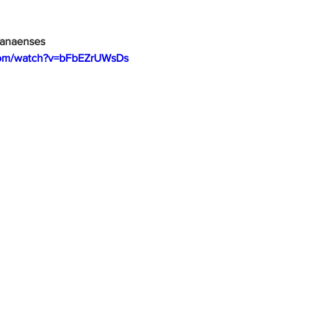
ranaenses
com/watch?v=bFbEZrUWsDs