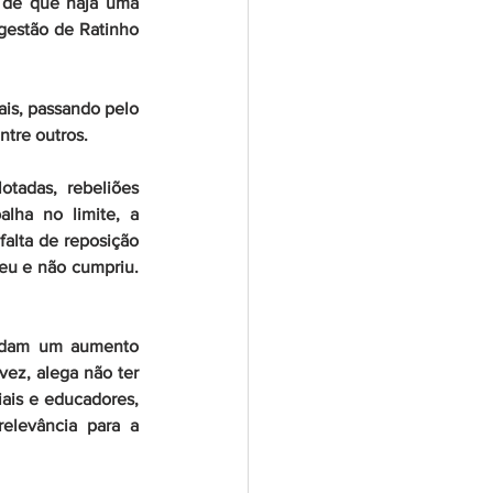
 de que haja uma 
gestão de Ratinho 
is, passando pelo 
ntre outros.
tadas, rebeliões 
alha no limite, a 
alta de reposição 
eu e não cumpriu. 
ardam um aumento 
ez, alega não ter 
ais e educadores, 
relevância para a 