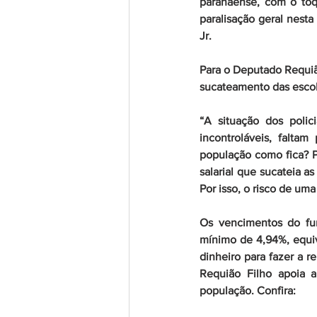
paranaense, com o toq
paralisação geral nesta
Jr.
Para o Deputado Requião
sucateamento das escol
“A situação dos polici
incontroláveis, faltam
população como fica? P
salarial que sucateia a
Por isso, o risco de uma
Os vencimentos do fun
mínimo de 4,94%, equiv
dinheiro para fazer a r
Requião Filho apoia a 
população. Confira: