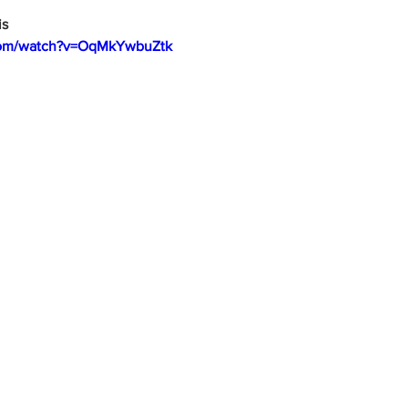
is
com/watch?v=OqMkYwbuZtk