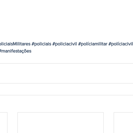
liciaisMilitares
#policiais
#policiacivil
#políciamilitar
#políciacivil
#manifestações