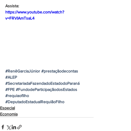
Assista:
https://www.youtube.com/watch?
v=FRVIAmTsaL4
#RenêGarciaJúnior
#prestaçãodecontas
#ALEP
#SecretariadaFazendadoEstadodoParaná
#FPE
#FundodeParticipaçãodosEstados
#requiaofilho
#DeputadoEstadualRequiãoFilho
Especial
Economia