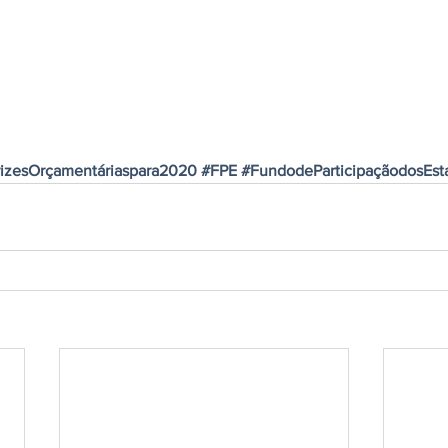
rizesOrçamentáriaspara2020
#FPE
#FundodeParticipaçãodosEst