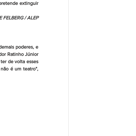
retende extinguir 
E FELBERG / ALEP
emais poderes, e 
or Ratinho Júnior 
er de volta esses 
não é um teatro", 