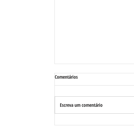
Comentários
Escreva um comentário
Requião Filho se reúne com
lideranças e apoiadores em