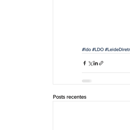
#ldo
#LDO
#LeideDiret
Posts recentes