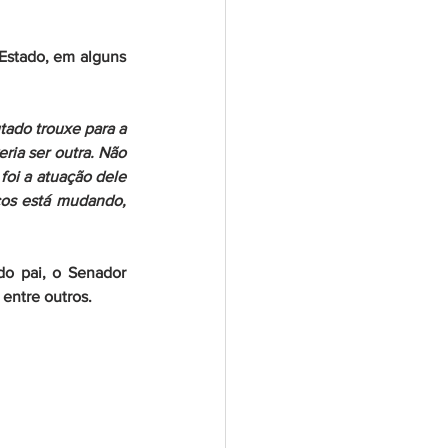
Estado, em alguns 
ado trouxe para a 
ia ser outra. Não 
oi a atuação dele 
cos está mudando, 
o pai, o Senador 
entre outros.