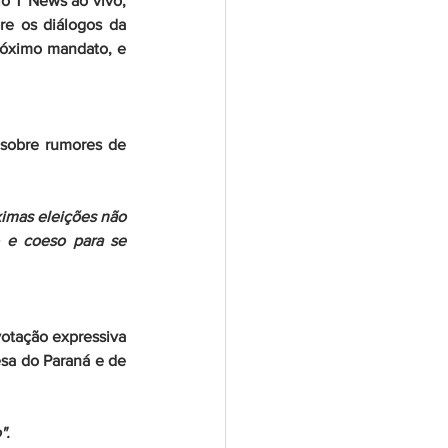
o T News ao vivo, 
re os diálogos da 
róximo mandato, e 
 sobre rumores de 
imas eleições não 
 e coeso para se 
otação expressiva 
a do Paraná e de 
".