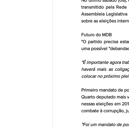
No último sábado (08),
transmitido pela Rede 
Assembleia Legislativa
sobre as eleições inter
Futuro do MDB
"O partido precisa est
uma possível "debandada
"É importante agora tra
haverá mais as coliga
colocar no próximo plei
Primeiro mandato de po
Quarto deputado mais v
nessas eleições em 201
combate à corrupção, j
"Foi um mandato de posi