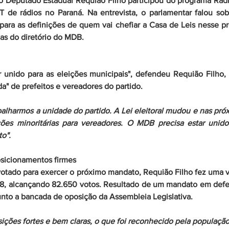
 o Deputado Estadual Requião Filho participou do programa Rádi
T de rádios no Paraná. Na entrevista, o parlamentar falou sob
 para as definições de quem vai chefiar a Casa de Leis nesse p
nas do diretório do MDB.
ar unido para as eleições municipais", defendeu Requião Filho,
" de prefeitos e vereadores do partido. 
balharmos a unidade do partido. A Lei eleitoral mudou e nas próx
ções minoritárias para vereadores. O MDB precisa estar unido
to".
sicionamentos firmes
otado para exercer o próximo mandato, Requião Filho fez uma v
8, alcançando 82.650 votos. Resultado de um mandato em defes
unto a bancada de oposição da Assembleia Legislativa.
ções fortes e bem claras, o que foi reconhecido pela população