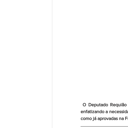
 O Deputado Requião Filho destacou no projeto a urgência de atenção para o problema no Estado, 
enfatizando a necessida
como já aprovadas na F