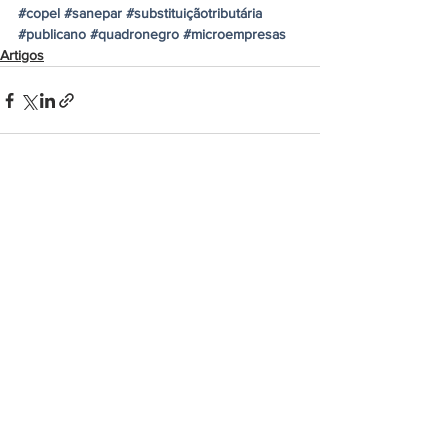
#copel
#sanepar
#substituiçãotributária
#publicano
#quadronegro
#microempresas
Artigos
Ver tudo
Posts recentes