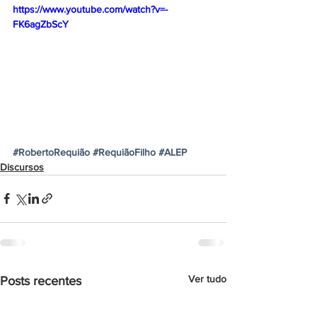
https://www.youtube.com/watch?v=-
FK6agZbScY
#RobertoRequião
#RequiãoFilho
#ALEP
Discursos
Ver tudo
Posts recentes