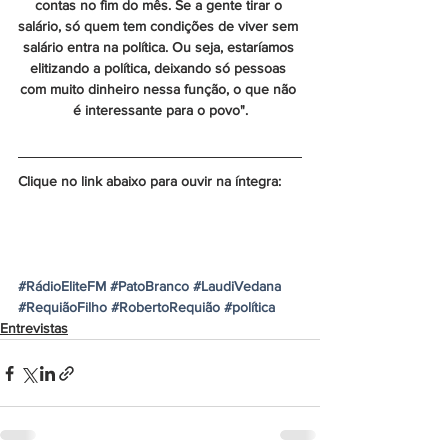
contas no fim do mês. Se a gente tirar o 
salário, só quem tem condições de viver sem 
salário entra na política. Ou seja, estaríamos 
elitizando a política, deixando só pessoas 
com muito dinheiro nessa função, o que não 
é interessante para o povo".
Clique no link abaixo para ouvir na íntegra:
#RádioEliteFM
#PatoBranco
#LaudiVedana
#RequiãoFilho
#RobertoRequião
#política
Entrevistas