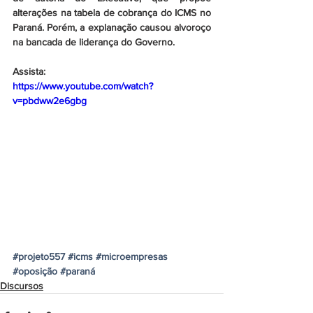
alterações na tabela de cobrança do ICMS no 
Paraná. Porém, a explanação causou alvoroço 
na bancada de liderança do Governo.
Assista:
https://www.youtube.com/watch?
v=pbdww2e6gbg
#projeto557
#icms
#microempresas
#oposição
#paraná
Discursos