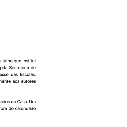
ulho que institui 
ia Secretaria de 
sse das Escolas, 
mente aos autores 
tados da Casa. Um 
fora do calendário 