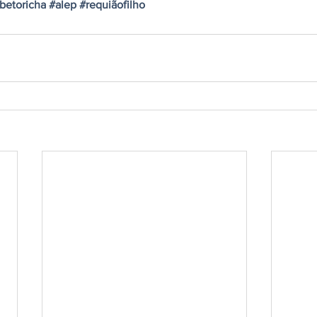
betoricha
#alep
#requiãofilho