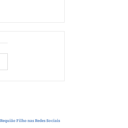
ão Filho e Roberto Requião
dem futuro do PDT durante
nção que confirmou apoio a
 Requião Filho nas Redes Sociais