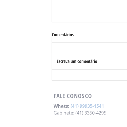
Comentários
Escreva um comentário
Requião Filho se reúne com
lideranças e apoiadores em
Londrina e região
FALE CONOSCO
Whats:
(41) 99935-1541
Gabinete: (41) 3350-4295