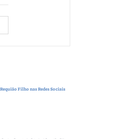
mercado lotado? Fique
o à higienização dos
nhos e cestinhas.
 Requião Filho nas Redes Sociais