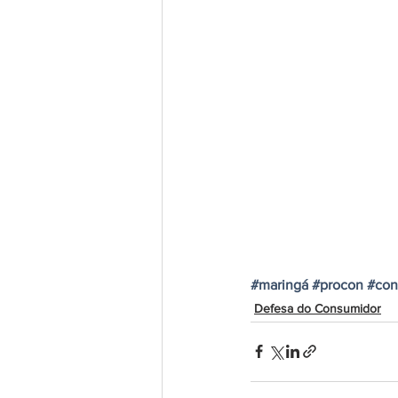
#maringá
#procon
#con
Defesa do Consumidor