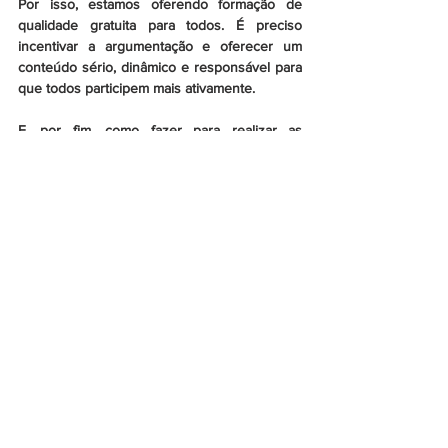
Por isso, estamos oferendo formação de 
qualidade gratuita para todos. É preciso 
incentivar a argumentação e oferecer um 
conteúdo sério, dinâmico e responsável para 
que todos participem mais ativamente.
E, por fim, como fazer para realizar as 
inscrições?
Os interessados em formar uma turma em 
seu município devem entrar em contato com 
nossos facilitadores. É fácil! É só escrever um 
e-mail para fundacaoulyssespr@gmail.com.  
Todos estão convidados! A lista completa de 
cursos e as informações sobre nossa 
atuação no Paraná estão no meu site – 
requiaofilho.com.br/fugpr
.  Em 2017, você 
pode fazer a diferença. Participe!
#fug
FUG - PR