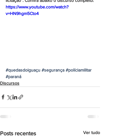
licitação". Confira abaixo o discurso completo:
https://www.youtube.com/watch?
v=HN9hgm5Cto4
#quedasdoiguaçu
#segurança
#políciamilitar
#paraná
Discursos
Ver tudo
Posts recentes