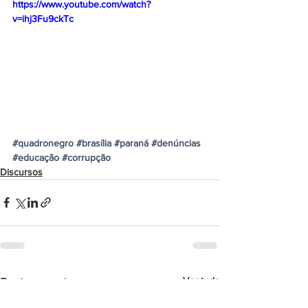
https://www.youtube.com/watch?
v=ihj3Fu9ckTc
#quadronegro
#brasília
#paraná
#denúncias
#educação
#corrupção
Discursos
Ver tudo
Posts recentes